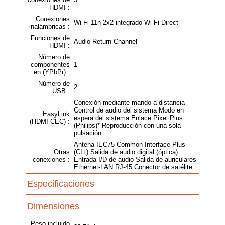
HDMI :
Conexiones
Wi-Fi 11n 2x2 integrado Wi-Fi Direct
inalámbricas :
Funciones de
Audio Return Channel
HDMI :
Número de
componentes
1
en (YPbPr) :
Número de
2
USB :
Conexión mediante mando a distancia
Control de audio del sistema Modo en
EasyLink
espera del sistema Enlace Pixel Plus
(HDMI-CEC) :
(Philips)* Reproducción con una sola
pulsación
Antena IEC75 Common Interface Plus
Otras
(CI+) Salida de audio digital (óptica)
conexiones :
Entrada I/D de audio Salida de auriculares
Ethernet-LAN RJ-45 Conector de satélite
Especificaciones
Dimensiones
Peso incluido