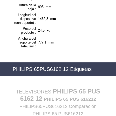
Altura de la
995 mm
caja :
Longitud del
dispositivo
1462,3 mm
(con soporte) :
Peso del
24,5 kg
producto :
Anchura del
soporte del
777,1 mm
televisor :
PHILIPS 65PUS6162 12 Etiquetas
PHILIPS 65 PUS
TELEVISORES
6162 12
PHILIPS 65 PUS 616212
PHILIPS65PUS616212 Comparación
PHILIPS 65 PUS616212