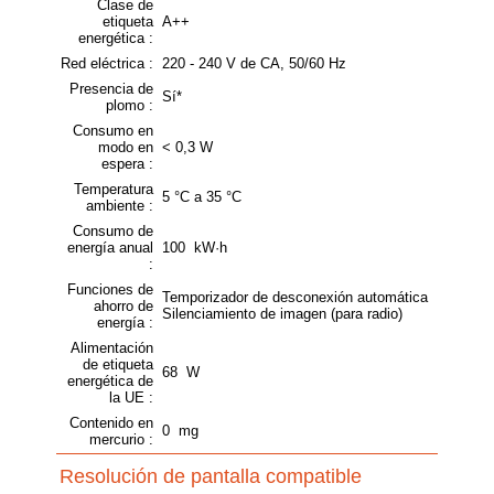
Clase de
etiqueta
A++
energética :
Red eléctrica :
220 - 240 V de CA, 50/60 Hz
Presencia de
Sí*
plomo :
Consumo en
modo en
< 0,3 W
espera :
Temperatura
5 °C a 35 °C
ambiente :
Consumo de
energía anual
100 kW·h
:
Funciones de
Temporizador de desconexión automática
ahorro de
Silenciamiento de imagen (para radio)
energía :
Alimentación
de etiqueta
68 W
energética de
la UE :
Contenido en
0 mg
mercurio :
Resolución de pantalla compatible