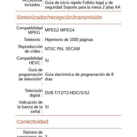
Accesorios
Guía de inicio rápido Folleto legal y de
incluidos :
seguridad Soporte para la mesa 2 pilas AA
Sintonizador/recepción/transmisión
Compatibilidad
MPEG2 MPEG4
MPEG :
Teletexto :
Hipertexto de 1000 páginas
Reproducción
NTSC PAL SECAM
de vídeo :
Compatibilidad
Sí
HEVC :
Guía de
programación
Guía electrónica de programación de 8
de televisión*
días
:
Televisión
DVB-T/T2/T2-HD/C/S/S2
digital :
Indicación de
la fuerza de la
Sí
señal :
Conectividad
Número de
conexiones de
3