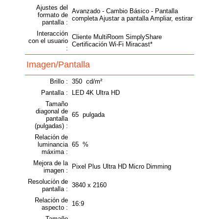
Ajustes del
Avanzado - Cambio Básico - Pantalla
formato de
completa Ajustar a pantalla Ampliar, estirar
pantalla :
Interacción
Cliente MultiRoom SimplyShare
con el usuario
Certificación Wi-Fi Miracast*
:
Imagen/Pantalla
Brillo :
350 cd/m²
Pantalla :
LED 4K Ultra HD
Tamaño
diagonal de
65 pulgada
pantalla
(pulgadas) :
Relación de
luminancia
65 %
máxima :
Mejora de la
Pixel Plus Ultra HD Micro Dimming
imagen :
Resolución de
3840 x 2160
pantalla :
Relación de
16:9
aspecto :
Tamaño