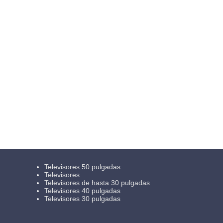
Televisores 50 pulgadas
Televisores
Televisores de hasta 30 pulgadas
Televisores 40 pulgadas
Televisores 30 pulgadas