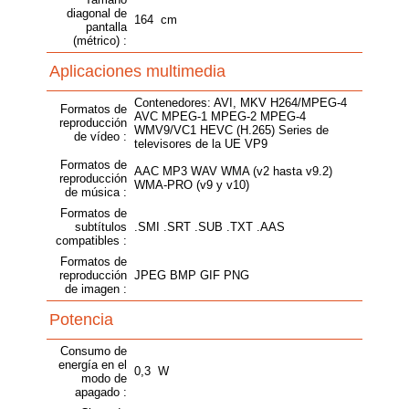
diagonal de
164 cm
pantalla
(métrico) :
Aplicaciones multimedia
Contenedores: AVI, MKV H264/MPEG-4
Formatos de
AVC MPEG-1 MPEG-2 MPEG-4
reproducción
WMV9/VC1 HEVC (H.265) Series de
de vídeo :
televisores de la UE VP9
Formatos de
AAC MP3 WAV WMA (v2 hasta v9.2)
reproducción
WMA-PRO (v9 y v10)
de música :
Formatos de
subtítulos
.SMI .SRT .SUB .TXT .AAS
compatibles :
Formatos de
reproducción
JPEG BMP GIF PNG
de imagen :
Potencia
Consumo de
energía en el
0,3 W
modo de
apagado :