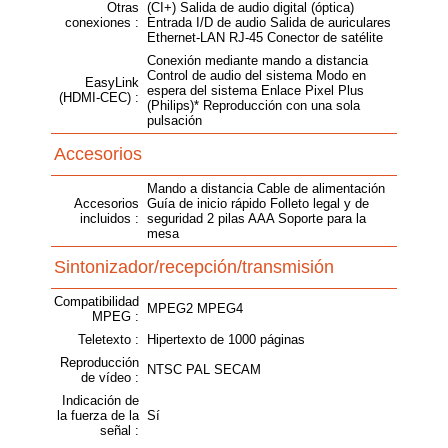
Otras
(CI+) Salida de audio digital (óptica)
conexiones :
Entrada I/D de audio Salida de auriculares
Ethernet-LAN RJ-45 Conector de satélite
Conexión mediante mando a distancia
Control de audio del sistema Modo en
EasyLink
espera del sistema Enlace Pixel Plus
(HDMI-CEC) :
(Philips)* Reproducción con una sola
pulsación
Accesorios
Mando a distancia Cable de alimentación
Accesorios
Guía de inicio rápido Folleto legal y de
incluidos :
seguridad 2 pilas AAA Soporte para la
mesa
Sintonizador/recepción/transmisión
Compatibilidad
MPEG2 MPEG4
MPEG :
Teletexto :
Hipertexto de 1000 páginas
Reproducción
NTSC PAL SECAM
de vídeo :
Indicación de
la fuerza de la
Sí
señal :