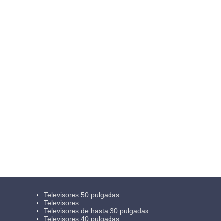
Televisores 50 pulgadas
Televisores
Televisores de hasta 30 pulgadas
Televisores 40 pulgadas