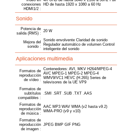
conexiones
HD de hasta 1920 x 1080 a 60 Hz
HDMI1/2 :
Sonido
Potencia de
20 W
salida (RMS) :
Sonido envolvente Claridad de sonido
Mejora del
Regulador automático de volumen Control
sonido :
inteligente del sonido
Aplicaciones multimedia
Contenedores: AVI, MKV H264/MPEG-4
Formatos de
AVC MPEG-1 MPEG-2 MPEG-4
reproducción
WMV9/VC1 HEVC (H.265) Series de
de vídeo :
televisores de la UE VP9
Formatos de
subtítulos
.SMI .SRT .SUB .TXT .AAS
compatibles :
Formatos de
AAC MP3 WAV WMA (v2 hasta v9.2)
reproducción
WMA-PRO (v9 y v10)
de música :
Formatos de
reproducción
JPEG BMP GIF PNG
de imagen :