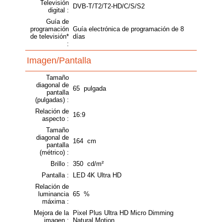
Televisión
DVB-T/T2/T2-HD/C/S/S2
digital :
Guía de
programación
Guía electrónica de programación de 8
de televisión*
días
:
Imagen/Pantalla
Tamaño
diagonal de
65 pulgada
pantalla
(pulgadas) :
Relación de
16:9
aspecto :
Tamaño
diagonal de
164 cm
pantalla
(métrico) :
Brillo :
350 cd/m²
Pantalla :
LED 4K Ultra HD
Relación de
luminancia
65 %
máxima :
Mejora de la
Pixel Plus Ultra HD Micro Dimming
imagen :
Natural Motion