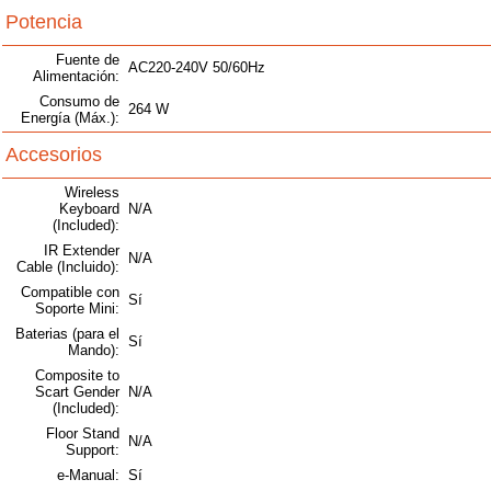
Potencia
Fuente de
AC220-240V 50/60Hz
Alimentación:
Consumo de
264 W
Energía (Máx.):
Accesorios
Wireless
Keyboard
N/A
(Included):
IR Extender
N/A
Cable (Incluido):
Compatible con
Sí
Soporte Mini:
Baterias (para el
Sí
Mando):
Composite to
Scart Gender
N/A
(Included):
Floor Stand
N/A
Support:
e-Manual:
Sí