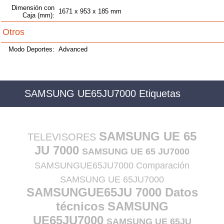
Dimensión con
1671 x 953 x 185 mm
Caja (mm):
Otros
Modo Deportes:
Advanced
SAMSUNG UE65JU7000 Etiquetas
SAMSUNG UE 65
TELEVISORES
JU 7000
SAMSUNG UE 65 JU7000
SAMSUNGUE65JU7000 Comparación
SAMSUNG UE 65JU7000
SAMSUNGUE65JU 7000 Datos
técnicos
SAMSUNG
UE65JU7000
SAMSUNG UE 65JU