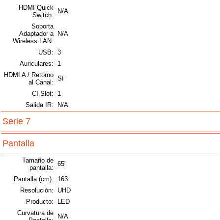
HDMI Quick
N/A
Switch:
Soporta
Adaptador a
N/A
Wireless LAN:
USB:
3
Auriculares:
1
HDMI A / Retorno
Sí
al Canal:
CI Slot:
1
Salida IR:
N/A
Serie 7
Pantalla
Tamaño de
65"
pantalla:
Pantalla (cm):
163
Resolución:
UHD
Producto:
LED
Curvatura de
N/A