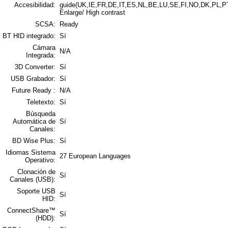
Accesibilidad:
guide(UK,IE,FR,DE,IT,ES,NL,BE,LU,SE,FI,NO,DK,PL,P
Enlarge/ High contrast
SCSA:
Ready
BT HID integrado:
Sí
Cámara
N/A
Integrada:
3D Converter:
Sí
USB Grabador:
Sí
Future Ready :
N/A
Teletexto:
Sí
Búsqueda
Automática de
Sí
Canales:
BD Wise Plus:
Sí
Idiomas Sistema
27 European Languages
Operativo:
Clonación de
Sí
Canales (USB):
Soporte USB
Sí
HID:
ConnectShare™
Sí
(HDD):