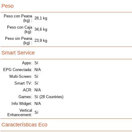
Peso
Peso con Peana
28,1 kg
(kg) :
Peso con Caja
34,6 kg
(kg):
Peso sin Peana
23,9 kg
(kg) :
Smart Service
Apps:
Sí
EPG Conectada:
N/A
Multi-Screen:
Sí
Smart TV:
Sí
ACR:
N/A
Games:
Sí (28 Countries)
Info Widget:
N/A
Vertical
Sí
Enhancement:
Características Eco