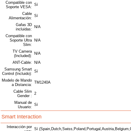
Compatible con
Sí
Soporte VESA:
Cable
Sí
Alimentación:
Gafas 3D
N/A
incluidas:
Compatible con
Soporte Ultra
N/A
Slim:
TV Camera
N/A
(Included):
ANT-Cable:
N/A
Samsung Smart
Sí
Control (Incluido):
Modelo de Mando
TM1240A
a Distancia:
Cable Slim
2
Gender :
Manual de
Sí
Usuario:
Smart Interaction
Interacción por
Sí (Spain,Dutch,Swiss,Poland,Portugal,Austria,Belgium