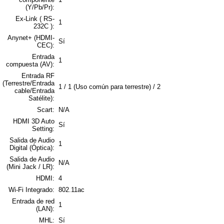
(Y/Pb/Pr):
Ex-Link ( RS-
1
232C ):
Anynet+ (HDMI-
Sí
CEC):
Entrada
1
compuesta (AV):
Entrada RF
(Terrestre/Entrada
1 / 1 (Uso común para terrestre) / 2
cable/Entrada
Satélite):
Scart:
N/A
HDMI 3D Auto
Sí
Setting:
Salida de Audio
1
Digital (Óptica):
Salida de Audio
N/A
(Mini Jack / LR):
HDMI:
4
Wi-Fi Integrado:
802.11ac
Entrada de red
1
(LAN):
MHL:
Sí