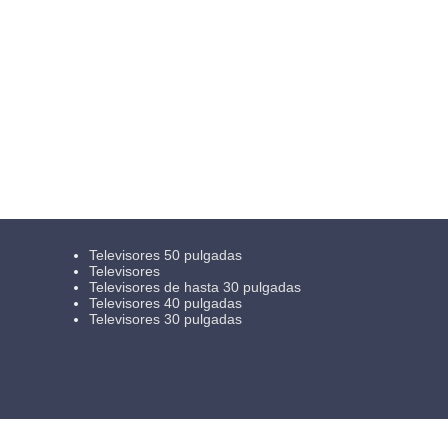
Televisores 50 pulgadas
Televisores
Televisores de hasta 30 pulgadas
Televisores 40 pulgadas
Televisores 30 pulgadas