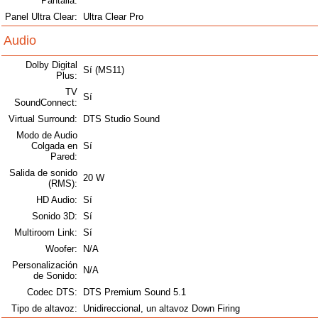
Pantalla:
Panel Ultra Clear:
Ultra Clear Pro
Audio
Dolby Digital
Sí (MS11)
Plus:
TV
Sí
SoundConnect:
Virtual Surround:
DTS Studio Sound
Modo de Audio
Colgada en
Sí
Pared:
Salida de sonido
20 W
(RMS):
HD Audio:
Sí
Sonido 3D:
Sí
Multiroom Link:
Sí
Woofer:
N/A
Personalización
N/A
de Sonido:
Codec DTS:
DTS Premium Sound 5.1
Tipo de altavoz:
Unidireccional, un altavoz Down Firing