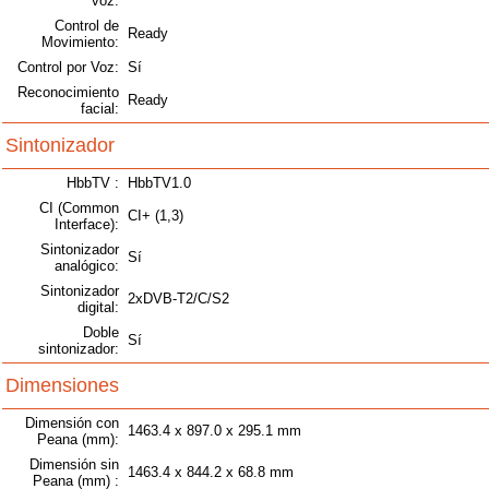
voz:
Control de
Ready
Movimiento:
Control por Voz:
Sí
Reconocimiento
Ready
facial:
Sintonizador
HbbTV :
HbbTV1.0
CI (Common
CI+ (1,3)
Interface):
Sintonizador
Sí
analógico:
Sintonizador
2xDVB-T2/C/S2
digital:
Doble
Sí
sintonizador:
Dimensiones
Dimensión con
1463.4 x 897.0 x 295.1 mm
Peana (mm):
Dimensión sin
1463.4 x 844.2 x 68.8 mm
Peana (mm) :