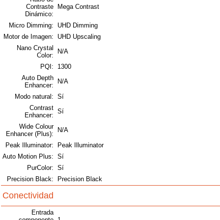
Contraste
Mega Contrast
Dinámico:
Micro Dimming:
UHD Dimming
Motor de Imagen:
UHD Upscaling
Nano Crystal
N/A
Color:
PQI:
1300
Auto Depth
N/A
Enhancer:
Modo natural:
Sí
Contrast
Sí
Enhancer:
Wide Colour
N/A
Enhancer (Plus):
Peak Illuminator:
Peak Illuminator
Auto Motion Plus:
Sí
PurColor:
Sí
Precision Black:
Precision Black
Conectividad
Entrada
componente
1