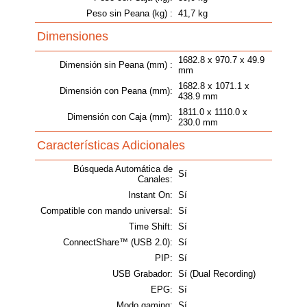
Peso sin Peana (kg) :
41,7 kg
Dimensiones
1682.8 x 970.7 x 49.9
Dimensión sin Peana (mm) :
mm
1682.8 x 1071.1 x
Dimensión con Peana (mm):
438.9 mm
1811.0 x 1110.0 x
Dimensión con Caja (mm):
230.0 mm
Características Adicionales
Búsqueda Automática de
Sí
Canales:
Instant On:
Sí
Compatible con mando universal:
Sí
Time Shift:
Sí
ConnectShare™ (USB 2.0):
Sí
PIP:
Sí
USB Grabador:
Sí (Dual Recording)
EPG:
Sí
Modo gaming:
Sí