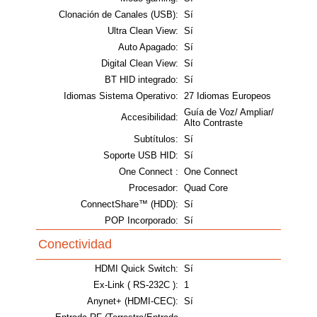
Clonación de Canales (USB):
Sí
Ultra Clean View:
Sí
Auto Apagado:
Sí
Digital Clean View:
Sí
BT HID integrado:
Sí
Idiomas Sistema Operativo:
27 Idiomas Europeos
Guía de Voz/ Ampliar/
Accesibilidad:
Alto Contraste
Subtítulos:
Sí
Soporte USB HID:
Sí
One Connect :
One Connect
Procesador:
Quad Core
ConnectShare™ (HDD):
Sí
POP Incorporado:
Sí
Conectividad
HDMI Quick Switch:
Sí
Ex-Link ( RS-232C ):
1
Anynet+ (HDMI-CEC):
Sí