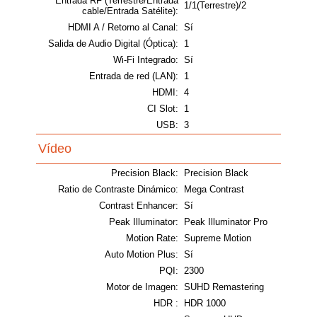
Entrada RF (Terrestre/Entrada
1/1(Terrestre)/2
cable/Entrada Satélite):
HDMI A / Retorno al Canal:
Sí
Salida de Audio Digital (Óptica):
1
Wi-Fi Integrado:
Sí
Entrada de red (LAN):
1
HDMI:
4
CI Slot:
1
USB:
3
Vídeo
Precision Black:
Precision Black
Ratio de Contraste Dinámico:
Mega Contrast
Contrast Enhancer:
Sí
Peak Illuminator:
Peak Illuminator Pro
Motion Rate:
Supreme Motion
Auto Motion Plus:
Sí
PQI:
2300
Motor de Imagen:
SUHD Remastering
HDR :
HDR 1000