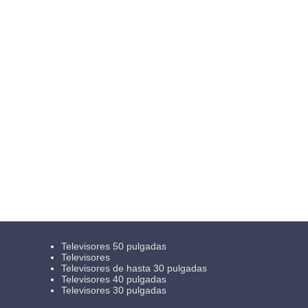
Televisores 50 pulgadas
Televisores
Televisores de hasta 30 pulgadas
Televisores 40 pulgadas
Televisores 30 pulgadas