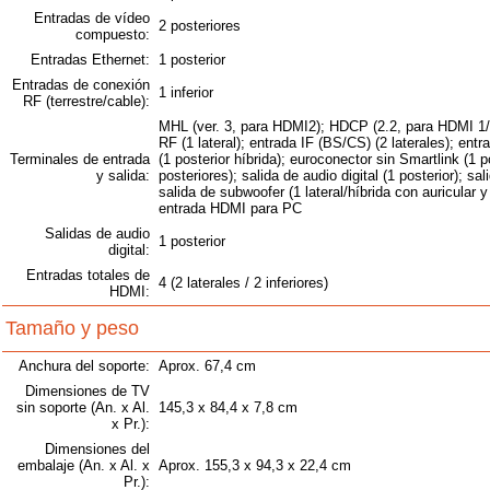
Entradas de vídeo
2 posteriores
compuesto:
Entradas Ethernet:
1 posterior
Entradas de conexión
1 inferior
RF (terrestre/cable):
MHL (ver. 3, para HDMI2); HDCP (2.2, para HDMI 1/
RF (1 lateral); entrada IF (BS/CS) (2 laterales); e
Terminales de entrada
(1 posterior híbrida); euroconector sin Smartlink (1 
y salida:
posteriores); salida de audio digital (1 posterior); sal
salida de subwoofer (1 lateral/híbrida con auricular 
entrada HDMI para PC
Salidas de audio
1 posterior
digital:
Entradas totales de
4 (2 laterales / 2 inferiores)
HDMI:
Tamaño y peso
Anchura del soporte:
Aprox. 67,4 cm
Dimensiones de TV
sin soporte (An. x Al.
145,3 x 84,4 x 7,8 cm
x Pr.):
Dimensiones del
embalaje (An. x Al. x
Aprox. 155,3 x 94,3 x 22,4 cm
Pr.):