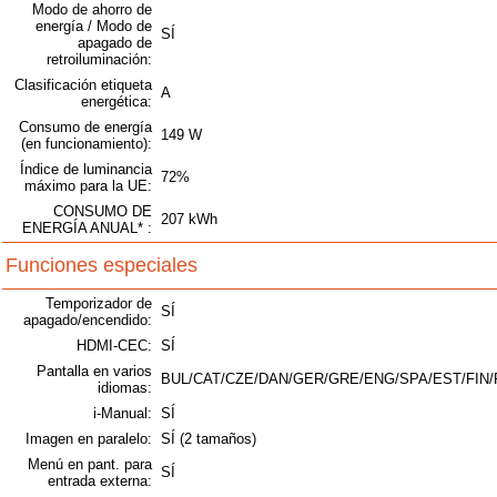
Modo de ahorro de
energía / Modo de
SÍ
apagado de
retroiluminación:
Clasificación etiqueta
A
energética:
Consumo de energía
149 W
(en funcionamiento):
Índice de luminancia
72%
máximo para la UE:
CONSUMO DE
207 kWh
ENERGÍA ANUAL* :
Funciones especiales
Temporizador de
SÍ
apagado/encendido:
HDMI-CEC:
SÍ
Pantalla en varios
BUL/CAT/CZE/DAN/GER/GRE/ENG/SPA/EST/FIN/
idiomas:
i-Manual:
SÍ
Imagen en paralelo:
SÍ (2 tamaños)
Menú en pant. para
SÍ
entrada externa: