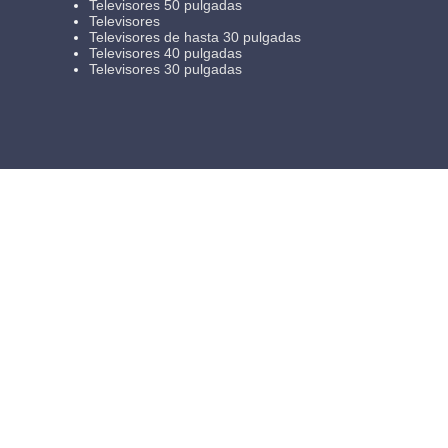
Televisores 50 pulgadas
Televisores
Televisores de hasta 30 pulgadas
Televisores 40 pulgadas
Televisores 30 pulgadas