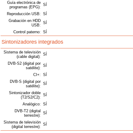
Guía electrónica de
SÍ
programas (EPG):
Reproducción USB:
SÍ
Grabación en HDD
SÍ
USB:
Control paterno:
SÍ
Sintonizadores integrados
Sistema de televisión
SÍ
(cable digital):
DVB-S2 (digital por
SÍ
satélite):
CI+:
SÍ
DVB-S (digital por
SÍ
satélite):
Sintonizador doble
SÍ
(T2/S2/C2):
Analógico:
SÍ
DVB-T2 (digital
SÍ
terrestre):
Sistema de televisión
SÍ
(digital terrestre):