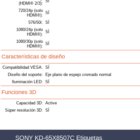
SÍ
(HDMI® 2/3):
720/24p (solo
SÍ
HDMI®):
576/50i:
SÍ
1080/24p (solo
SÍ
HDMI®):
1080/30p (solo
SÍ
HDMI®):
Características de diseño
Compatibilidad VESA:
SÍ
Diseño del soporte:
Eje plano de espejo cromado normal
Iluminación LED:
SÍ
Funciones 3D
Capacidad 3D:
Active
Súper resolución 3D:
SÍ
SONY KD-65X8507C Etiquetas