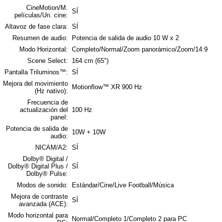
CineMotion/M.
SÍ
películas/Un. cine:
Altavoz de fase clara:
SÍ
Resumen de audio:
Potencia de salida de audio 10 W x 2
Modo Horizontal:
Completo/Normal/Zoom panorámico/Zoom/14:9
Scene Select:
164 cm (65")
Pantalla Triluminos™:
SÍ
Mejora del movimiento
Motionflow™ XR 900 Hz
(Hz nativo):
Frecuencia de
actualización del
100 Hz
panel:
Potencia de salida de
10W + 10W
audio:
NICAM/A2:
SÍ
Dolby® Digital /
Dolby® Digital Plus /
SÍ
Dolby® Pulse:
Modos de sonido:
Estándar/Cine/Live Football/Música
Mejora de contraste
SÍ
avanzada (ACE):
Modo horizontal para
Normal/Completo 1/Completo 2 para PC