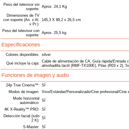
Peso del televisor sin
Aprox. 24,1 Kg
soporte:
Dimensiones de TV
con soporte (An. x Al.
145,3 X 89,2 x 26,5 cm
x Pr.):
Peso del televisor con
Aprox. 25,5 kg
soporte:
Especificaciones
Colores disponibles:
silver
Cable de alimentación de CA, Guía rápida/Entrada 
Qué incluye la caja:
almohadilla táctil (RMF-TX100E), Pilas (R03 x 2), So
Funciones de imagen y audio
24p True Cinema™:
SÍ
Modos de imagen:
Vivo/Estándar/Personalizado/Cine profesional/Cine 
Modo horizontal
SÍ
automático:
4K X-Reality™ PRO:
SÍ
Detección facial (solo
SÍ
2 K):
S-Master:
SÍ