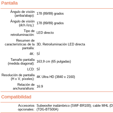
Pantalla
Ángulo de visión
178 (89/89) grados
(arriba/abajo):
Ángulo de visión
178 (89/89) grados
(dch./izq.):
Tipo de
LED directo
retroiluminación:
Resumen de
características de la
3D, Retroiluminación LED directa
pantalla:
4K:
SÍ
Tamaño pantalla
163,9 cm (65 pulgadas)
(medida diagonal):
LCD:
SÍ
Resolución de pantalla
4K Ultra HD (3840 x 2160)
(H x V, píxeles):
Relación de
16:9
anchura/altura:
Compatibilidad
Accesorios
Subwoofer inalámbrico (SWF-BR100); cable MHL (D
opcionales:
(TDG-BT500A)