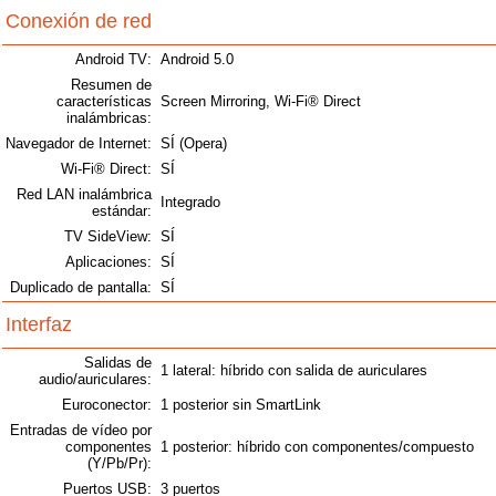
Conexión de red
Android TV:
Android 5.0
Resumen de
características
Screen Mirroring, Wi-Fi® Direct
inalámbricas:
Navegador de Internet:
SÍ (Opera)
Wi-Fi® Direct:
SÍ
Red LAN inalámbrica
Integrado
estándar:
TV SideView:
SÍ
Aplicaciones:
SÍ
Duplicado de pantalla:
SÍ
Interfaz
Salidas de
1 lateral: híbrido con salida de auriculares
audio/auriculares:
Euroconector:
1 posterior sin SmartLink
Entradas de vídeo por
componentes
1 posterior: híbrido con componentes/compuesto
(Y/Pb/Pr):
Puertos USB:
3 puertos