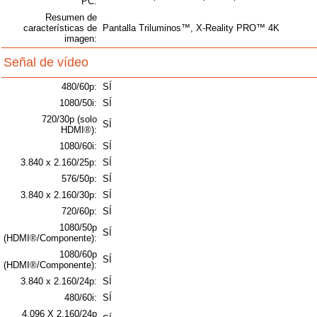
PC:
Resumen de
características de
Pantalla Triluminos™, X-Reality PRO™ 4K
imagen:
Señal de vídeo
480/60p:
SÍ
1080/50i:
SÍ
720/30p (solo
SÍ
HDMI®):
1080/60i:
SÍ
3.840 x 2.160/25p:
SÍ
576/50p:
SÍ
3.840 x 2.160/30p:
SÍ
720/60p:
SÍ
1080/50p
SÍ
(HDMI®/Componente):
1080/60p
SÍ
(HDMI®/Componente):
3.840 x 2.160/24p:
SÍ
480/60i:
SÍ
4.096 X 2.160/24p