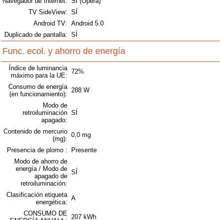
Navegador de Internet:
SÍ (Opera)
TV SideView:
SÍ
Android TV:
Android 5.0
Duplicado de pantalla:
SÍ
Func. ecol. y ahorro de energía
Índice de luminancia
72%
máximo para la UE:
Consumo de energía
288 W
(en funcionamiento):
Modo de
retroiluminación
SÍ
apagado:
Contenido de mercurio
0,0 mg
(mg):
Presencia de plomo :
Presente
Modo de ahorro de
energía / Modo de
SÍ
apagado de
retroiluminación:
Clasificación etiqueta
A
energética:
CONSUMO DE
207 kWh