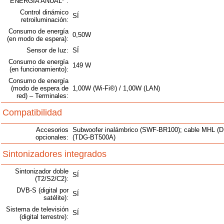
ENERGÍA ANUAL* :
Control dinámico
SÍ
retroiluminación:
Consumo de energía
0,50W
(en modo de espera):
Sensor de luz:
SÍ
Consumo de energía
149 W
(en funcionamiento):
Consumo de energía
(modo de espera de
1,00W (Wi-Fi®) / 1,00W (LAN)
red) – Terminales:
Compatibilidad
Accesorios
Subwoofer inalámbrico (SWF-BR100); cable MHL (D
opcionales:
(TDG-BT500A)
Sintonizadores integrados
Sintonizador doble
SÍ
(T2/S2/C2):
DVB-S (digital por
SÍ
satélite):
Sistema de televisión
SÍ
(digital terrestre):