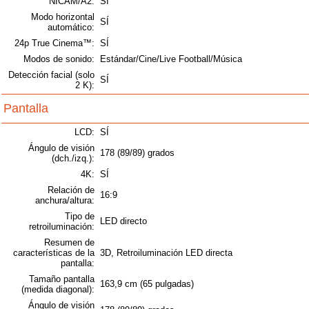
NICAM/A2:
SÍ
Modo horizontal
SÍ
automático:
24p True Cinema™:
SÍ
Modos de sonido:
Estándar/Cine/Live Football/Música
Detección facial (solo
SÍ
2 K):
Pantalla
LCD:
SÍ
Ángulo de visión
178 (89/89) grados
(dch./izq.):
4K:
SÍ
Relación de
16:9
anchura/altura:
Tipo de
LED directo
retroiluminación:
Resumen de
características de la
3D, Retroiluminación LED directa
pantalla:
Tamaño pantalla
163,9 cm (65 pulgadas)
(medida diagonal):
Ángulo de visión