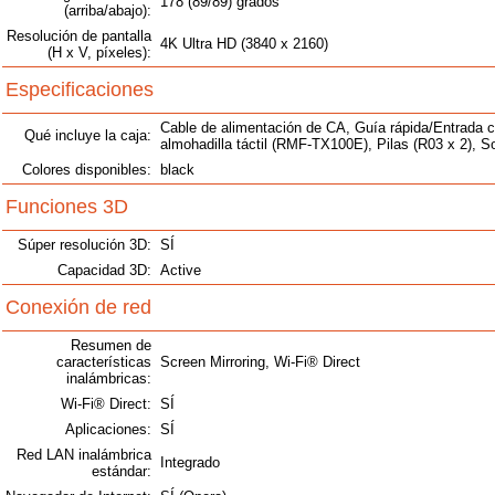
178 (89/89) grados
(arriba/abajo):
Resolución de pantalla
4K Ultra HD (3840 x 2160)
(H x V, píxeles):
Especificaciones
Cable de alimentación de CA, Guía rápida/Entrada 
Qué incluye la caja:
almohadilla táctil (RMF-TX100E), Pilas (R03 x 2), So
Colores disponibles:
black
Funciones 3D
Súper resolución 3D:
SÍ
Capacidad 3D:
Active
Conexión de red
Resumen de
características
Screen Mirroring, Wi-Fi® Direct
inalámbricas:
Wi-Fi® Direct:
SÍ
Aplicaciones:
SÍ
Red LAN inalámbrica
Integrado
estándar: