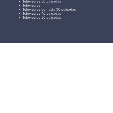
Televisores 50 pulgadas
Televisores
Televisores de hasta 30 pulgadas
Televisores 40 pulgadas
Televisores 30 pulgadas