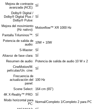
Mejora de contraste
SÍ
avanzada (ACE):
Dolby® Digital /
Dolby® Digital Plus /
SÍ
Dolby® Pulse:
Mejora del movimiento
Motionflow™ XR 1000 Hz
(Hz nativo):
Pantalla Triluminos™:
SÍ
Potencia de salida de
10W + 10W
audio:
S-Master:
SÍ
Altavoz de fase clara:
SÍ
Resumen de audio:
Potencia de salida de audio 10 W x 2
CineMotion/M.
SÍ
películas/Un. cine:
Frecuencia de
actualización del
100 Hz
panel:
Scene Select:
164 cm (65")
4K X-Reality™ PRO:
SÍ
Modo horizontal para
Normal/Completo 1/Completo 2 para PC
PC: