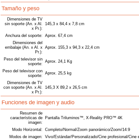
Tamaño y peso
Dimensiones de TV
sin soporte (An. x Al.
145,3 x 84,4 x 7,8 cm
x Pr.):
Anchura del soporte:
Aprox. 67,4 cm
Dimensiones del
embalaje (An. x Al. x
Aprox. 155,3 x 94,3 x 22,4 cm
Pr.):
Peso del televisor sin
Aprox. 24,1 Kg
soporte:
Peso del televisor con
Aprox. 25,5 kg
soporte:
Dimensiones de TV
con soporte (An. x Al.
145,3 X 89,2 x 26,5 cm
x Pr.):
Funciones de imagen y audio
Resumen de
características de
Pantalla Triluminos™, X-Reality PRO™ 4K
imagen:
Modo Horizontal:
Completo/Normal/Zoom panorámico/Zoom/14:9
Modos de imagen:
Vivo/Estándar/Personalizado/Cine profesional/Cine 