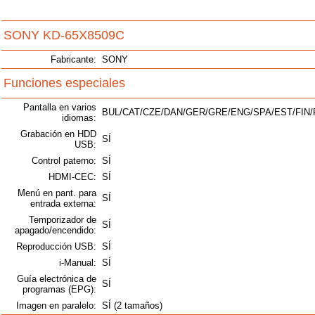
SONY KD-65X8509C
Fabricante:
SONY
Funciones especiales
Pantalla en varios
BUL/CAT/CZE/DAN/GER/GRE/ENG/SPA/EST/FIN/
idiomas:
Grabación en HDD
SÍ
USB:
Control paterno:
SÍ
HDMI-CEC:
SÍ
Menú en pant. para
SÍ
entrada externa:
Temporizador de
SÍ
apagado/encendido:
Reproducción USB:
SÍ
i-Manual:
SÍ
Guía electrónica de
SÍ
programas (EPG):
Imagen en paralelo:
SÍ (2 tamaños)