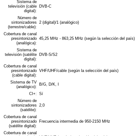
Sistema de
televisión (cable
DVB-C
digital):
Número de
sintonizadores
2 (digital)/1 (analógico)
(terrestre/cable):
Cobertura de canal
presintonizado
45,25 MHz - 863,25 MHz (según la selección del país)
(analógica):
Sistema de
televisión (satélite
DVB-S/S2
digital):
Cobertura de canal
presintonizado
VHF/UHF/cable (según la selección del país)
(cable digital):
Sistema de TV
B/G, D/K, I
(analógico):
CI+:
Sí
Número de
sintonizadores
2,0
(satélite):
Cobertura de canal
presintonizado
Frecuencia intermedia de 950-2150 MHz
(satélite digital):
Cobertura de canal