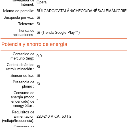
Navegador de
Opera
Internet:
Idioma de pantalla:
BÚLGARO/CATALÁN/CHECO/DANÉS/ALEMÁN/GRIE
Búsqueda por voz:
Sí
Teletexto:
Sí
Tienda de
Sí (Tienda Google Play™)
aplicaciones:
Potencia y ahorro de energía
Contenido de
0,0
mercurio (mg):
Control dinámico
Sí
retroiluminación :
Sensor de luz:
Sí
Presencia de
Sí
plomo :
Consumo de
energía (modo
-
encendido) de
Energy Star :
Requisitos de
alimentación
220-240 V CA, 50 Hz
(voltaje/frecuencia):