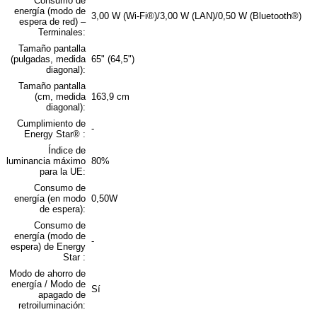
Consumo de
energía (modo de
3,00 W (Wi-Fi®)/3,00 W (LAN)/0,50 W (Bluetooth®)
espera de red) –
Terminales:
Tamaño pantalla
(pulgadas, medida
65" (64,5")
diagonal):
Tamaño pantalla
(cm, medida
163,9 cm
diagonal):
Cumplimiento de
-
Energy Star® :
Índice de
luminancia máximo
80%
para la UE:
Consumo de
energía (en modo
0,50W
de espera):
Consumo de
energía (modo de
-
espera) de Energy
Star :
Modo de ahorro de
energía / Modo de
Sí
apagado de
retroiluminación: