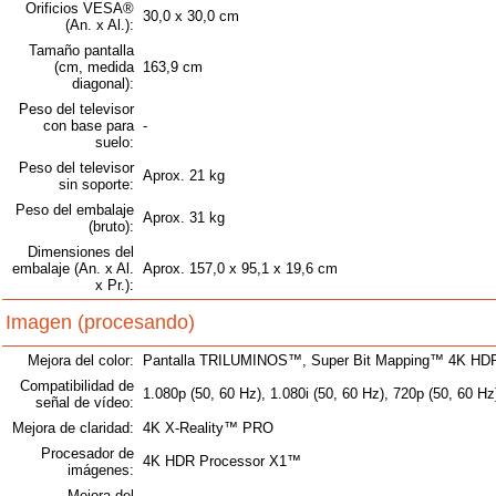
Orificios VESA®
30,0 x 30,0 cm
(An. x Al.):
Tamaño pantalla
(cm, medida
163,9 cm
diagonal):
Peso del televisor
con base para
-
suelo:
Peso del televisor
Aprox. 21 kg
sin soporte:
Peso del embalaje
Aprox. 31 kg
(bruto):
Dimensiones del
embalaje (An. x Al.
Aprox. 157,0 x 95,1 x 19,6 cm
x Pr.):
Imagen (procesando)
Mejora del color:
Pantalla TRILUMINOS™, Super Bit Mapping™ 4K HDR,
Compatibilidad de
1.080p (50, 60 Hz), 1.080i (50, 60 Hz), 720p (50, 60 Hz
señal de vídeo:
Mejora de claridad:
4K X-Reality™ PRO
Procesador de
4K HDR Processor X1™
imágenes:
Mejora del