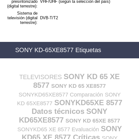
presintonizado
VHF/UHF (según la selección del país)
(digital terrestre):
Sistema de
televisión (digital
DVB-T/T2
terrestre):
SONY KD-65XE8577 Etiquetas
SONY KD 65 XE
TELEVISORES
8577
SONY KD 65 XE8577
SONYKD65XE8577 Comparación
SONY
SONYKD65XE 8577
KD 65XE8577
Datos técnicos
SONY
KD65XE8577
SONY KD 65XE 8577
SONY
SONYKD65 XE 8577 Evaluación
KD65 XE 8577 Críticas
SONY