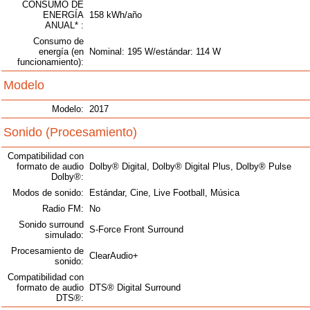
CONSUMO DE
ENERGÍA
158 kWh/año
ANUAL* :
Consumo de
energía (en
Nominal: 195 W/estándar: 114 W
funcionamiento):
Modelo
Modelo:
2017
Sonido (Procesamiento)
Compatibilidad con
formato de audio
Dolby® Digital, Dolby® Digital Plus, Dolby® Pulse
Dolby®:
Modos de sonido:
Estándar, Cine, Live Football, Música
Radio FM:
No
Sonido surround
S-Force Front Surround
simulado:
Procesamiento de
ClearAudio+
sonido:
Compatibilidad con
formato de audio
DTS® Digital Surround
DTS®: