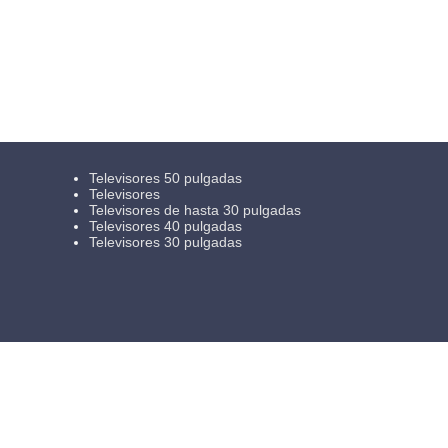
Televisores 50 pulgadas
Televisores
Televisores de hasta 30 pulgadas
Televisores 40 pulgadas
Televisores 30 pulgadas