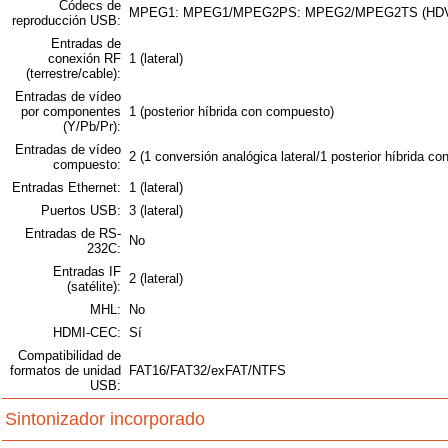
Códecs de
MPEG1: MPEG1/MPEG2PS: MPEG2/MPEG2TS (HDV, A
reproducción USB:
Entradas de
conexión RF
1 (lateral)
(terrestre/cable):
Entradas de vídeo
por componentes
1 (posterior híbrida con compuesto)
(Y/Pb/Pr):
Entradas de vídeo
2 (1 conversión analógica lateral/1 posterior híbrida c
compuesto:
Entradas Ethernet:
1 (lateral)
Puertos USB:
3 (lateral)
Entradas de RS-
No
232C:
Entradas IF
2 (lateral)
(satélite):
MHL:
No
HDMI-CEC:
Sí
Compatibilidad de
formatos de unidad
FAT16/FAT32/exFAT/NTFS
USB:
Sintonizador incorporado