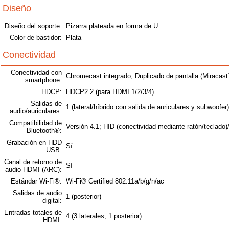
Diseño
Diseño del soporte:
Pizarra plateada en forma de U
Color de bastidor:
Plata
Conectividad
Conectividad con
Chromecast integrado, Duplicado de pantalla (Miracas
smartphone:
HDCP:
HDCP2.2 (para HDMI 1/2/3/4)
Salidas de
1 (lateral/híbrido con salida de auriculares y subwoofer)
audio/auriculares:
Compatibilidad de
Versión 4.1; HID (conectividad mediante ratón/teclado
Bluetooth®:
Grabación en HDD
Sí
USB:
Canal de retorno de
Sí
audio HDMI (ARC):
Estándar Wi-Fi®:
Wi-Fi® Certified 802.11a/b/g/n/ac
Salidas de audio
1 (posterior)
digital:
Entradas totales de
4 (3 laterales, 1 posterior)
HDMI: