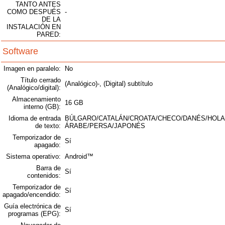
TANTO ANTES
COMO DESPUÉS
-
DE LA
INSTALACIÓN EN
PARED:
Software
Imagen en paralelo:
No
Título cerrado
(Analógico)-, (Digital) subtítulo
(Analógico/digital):
Almacenamiento
16 GB
interno (GB):
Idioma de entrada
BÚLGARO/CATALÁN/CROATA/CHECO/DANÉS/HOLA
de texto:
ÁRABE/PERSA/JAPONÉS
Temporizador de
Sí
apagado:
Sistema operativo:
Android™
Barra de
Sí
contenidos:
Temporizador de
Sí
apagado/encendido:
Guía electrónica de
Sí
programas (EPG):