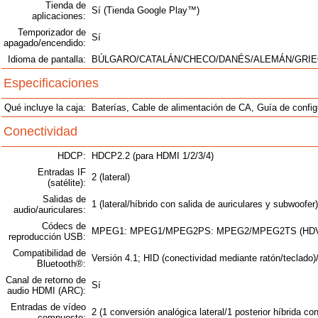
Tienda de
Sí (Tienda Google Play™)
aplicaciones:
Temporizador de
Sí
apagado/encendido:
Idioma de pantalla:
BÚLGARO/CATALÁN/CHECO/DANÉS/ALEMÁN/GRIE
Especificaciones
Qué incluye la caja:
Baterías, Cable de alimentación de CA, Guía de confi
Conectividad
HDCP:
HDCP2.2 (para HDMI 1/2/3/4)
Entradas IF
2 (lateral)
(satélite):
Salidas de
1 (lateral/híbrido con salida de auriculares y subwoofer)
audio/auriculares:
Códecs de
MPEG1: MPEG1/MPEG2PS: MPEG2/MPEG2TS (HDV, A
reproducción USB:
Compatibilidad de
Versión 4.1; HID (conectividad mediante ratón/teclado
Bluetooth®:
Canal de retorno de
Sí
audio HDMI (ARC):
Entradas de vídeo
2 (1 conversión analógica lateral/1 posterior híbrida c
compuesto: