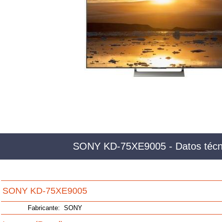
SONY KD-75XE9005 - Datos técn
SONY KD-75XE9005
Fabricante:
SONY