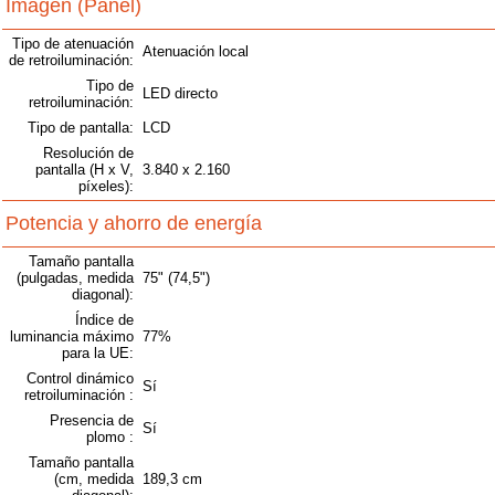
Imagen (Panel)
Tipo de atenuación
Atenuación local
de retroiluminación:
Tipo de
LED directo
retroiluminación:
Tipo de pantalla:
LCD
Resolución de
pantalla (H x V,
3.840 x 2.160
píxeles):
Potencia y ahorro de energía
Tamaño pantalla
(pulgadas, medida
75" (74,5")
diagonal):
Índice de
luminancia máximo
77%
para la UE:
Control dinámico
Sí
retroiluminación :
Presencia de
Sí
plomo :
Tamaño pantalla
(cm, medida
189,3 cm