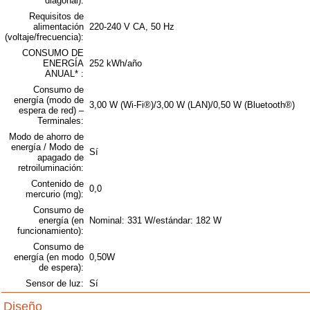
diagonal):
Requisitos de
alimentación
220-240 V CA, 50 Hz
(voltaje/frecuencia):
CONSUMO DE
ENERGÍA
252 kWh/año
ANUAL* :
Consumo de
energía (modo de
3,00 W (Wi-Fi®)/3,00 W (LAN)/0,50 W (Bluetooth®)
espera de red) –
Terminales:
Modo de ahorro de
energía / Modo de
Sí
apagado de
retroiluminación:
Contenido de
0,0
mercurio (mg):
Consumo de
energía (en
Nominal: 331 W/estándar: 182 W
funcionamiento):
Consumo de
energía (en modo
0,50W
de espera):
Sensor de luz:
Sí
Diseño