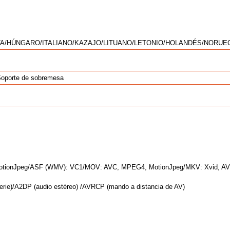
TA/HÚNGARO/ITALIANO/KAZAJO/LITUANO/LETONIO/HOLANDÉS/NOR
 Soporte de sobremesa
otionJpeg/ASF (WMV): VC1/MOV: AVC, MPEG4, MotionJpeg/MKV: Xvi
 serie)/A2DP (audio estéreo) /AVRCP (mando a distancia de AV)