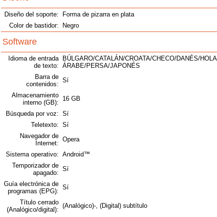
Diseño del soporte:
Forma de pizarra en plata
Color de bastidor:
Negro
Software
Idioma de entrada
BÚLGARO/CATALÁN/CROATA/CHECO/DANÉS/HOLA
de texto:
ÁRABE/PERSA/JAPONÉS
Barra de
Sí
contenidos:
Almacenamiento
16 GB
interno (GB):
Búsqueda por voz:
Sí
Teletexto:
Sí
Navegador de
Opera
Internet:
Sistema operativo:
Android™
Temporizador de
Sí
apagado:
Guía electrónica de
Sí
programas (EPG):
Título cerrado
(Analógico)-, (Digital) subtítulo
(Analógico/digital):