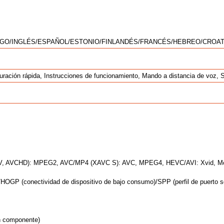
GO/INGLÉS/ESPAÑOL/ESTONIO/FINLANDÉS/FRANCÉS/HEBREO/CROA
guración rápida, Instrucciones de funcionamiento, Mando a distancia de voz,
VCHD): MPEG2, AVC/MP4 (XAVC S): AVC, MPEG4, HEVC/AVI: Xvid, M
)/HOGP (conectividad de dispositivo de bajo consumo)/SPP (perfil de puerto
on componente)