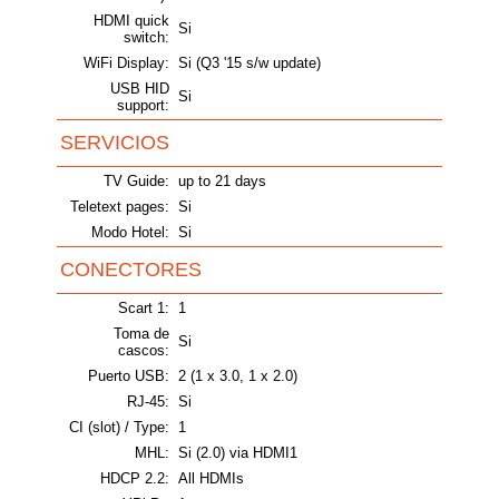
HDMI quick
Si
switch:
WiFi Display:
Si (Q3 '15 s/w update)
USB HID
Si
support:
SERVICIOS
TV Guide:
up to 21 days
Teletext pages:
Si
Modo Hotel:
Si
CONECTORES
Scart 1:
1
Toma de
Si
cascos:
Puerto USB:
2 (1 x 3.0, 1 x 2.0)
RJ-45:
Si
CI (slot) / Type:
1
MHL:
Si (2.0) via HDMI1
HDCP 2.2:
All HDMIs