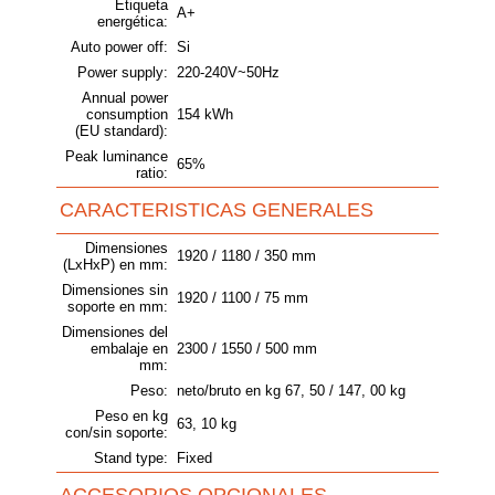
Etiqueta
A+
energética:
Auto power off:
Si
Power supply:
220-240V~50Hz
Annual power
consumption
154 kWh
(EU standard):
Peak luminance
65%
ratio:
CARACTERISTICAS GENERALES
Dimensiones
1920 / 1180 / 350 mm
(LxHxP) en mm:
Dimensiones sin
1920 / 1100 / 75 mm
soporte en mm:
Dimensiones del
embalaje en
2300 / 1550 / 500 mm
mm:
Peso:
neto/bruto en kg 67, 50 / 147, 00 kg
Peso en kg
63, 10 kg
con/sin soporte:
Stand type:
Fixed