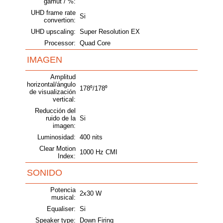
gamut / %:
UHD frame rate
Si
convertion:
UHD upscaling:
Super Resolution EX
Processor:
Quad Core
IMAGEN
Amplitud
horizontal/ángulo
178⁰/178⁰
de visualización
vertical:
Reducción del
ruido de la
Si
imagen:
Luminosidad:
400 nits
Clear Motion
1000 Hz CMI
Index:
SONIDO
Potencia
2x30 W
musical:
Equaliser:
Si
Speaker type:
Down Firing