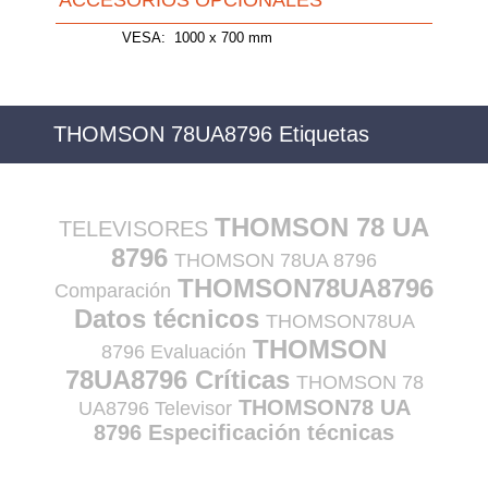
ACCESORIOS OPCIONALES
VESA:
1000 x 700 mm
THOMSON 78UA8796 Etiquetas
THOMSON 78 UA
TELEVISORES
8796
THOMSON 78UA 8796
THOMSON78UA8796
Comparación
Datos técnicos
THOMSON78UA
THOMSON
8796 Evaluación
78UA8796 Críticas
THOMSON 78
THOMSON78 UA
UA8796 Televisor
8796 Especificación técnicas