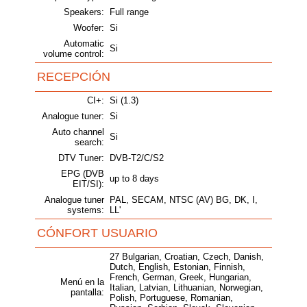
Speakers:
Full range
Woofer:
Si
Automatic
Si
volume control:
RECEPCIÓN
CI+:
Si (1.3)
Analogue tuner:
Si
Auto channel
Si
search:
DTV Tuner:
DVB-T2/C/S2
EPG (DVB
up to 8 days
EIT/SI):
Analogue tuner
PAL, SECAM, NTSC (AV) BG, DK, I,
systems:
LL'
CÓNFORT USUARIO
27 Bulgarian, Croatian, Czech, Danish,
Dutch, English, Estonian, Finnish,
French, German, Greek, Hungarian,
Menú en la
Italian, Latvian, Lithuanian, Norwegian,
pantalla:
Polish, Portuguese, Romanian,