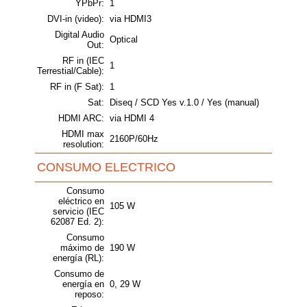
YPbPr:
1
DVI-in (video):
via HDMI3
Digital Audio
Optical
Out:
RF in (IEC
1
Terrestial/Cable):
RF in (F Sat):
1
Sat:
Diseq / SCD Yes v.1.0 / Yes (manual)
HDMI ARC:
via HDMI 4
HDMI max
2160P/60Hz
resolution:
CONSUMO ELECTRICO
Consumo
eléctrico en
105 W
servicio (IEC
62087 Ed. 2):
Consumo
máximo de
190 W
energía (RL):
Consumo de
energía en
0, 29 W
reposo: