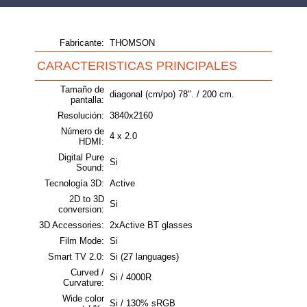
Fabricante:
THOMSON
CARACTERISTICAS PRINCIPALES
Tamaño de
diagonal (cm/po) 78". / 200 cm.
pantalla:
Resolución:
3840x2160
Número de
4 x 2.0
HDMI:
Digital Pure
Si
Sound:
Tecnología 3D:
Active
2D to 3D
Si
conversion:
3D Accessories:
2xActive BT glasses
Film Mode:
Si
Smart TV 2.0:
Si (27 languages)
Curved /
Si / 4000R
Curvature:
Wide color
Si / 130% sRGB