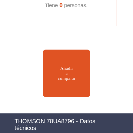
0
Tiene
personas.
Añadir
a
comparar
THOMSON 78UA8796 - Datos
técnicos