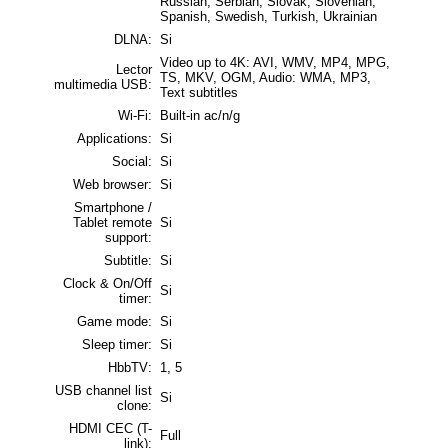
Russian, Serbian, Slovak, Slovenian,
Spanish, Swedish, Turkish, Ukrainian
DLNA:
Si
Video up to 4K: AVI, WMV, MP4, MPG,
Lector
TS, MKV, OGM, Audio: WMA, MP3,
multimedia USB:
Text subtitles
Wi-Fi:
Built-in ac/n/g
Applications:
Si
Social:
Si
Web browser:
Si
Smartphone /
Tablet remote
Si
support:
Subtitle:
Si
Clock & On/Off
Si
timer:
Game mode:
Si
Sleep timer:
Si
HbbTV:
1, 5
USB channel list
Si
clone:
HDMI CEC (T-
Full
link):